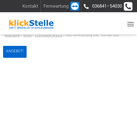
Kontakt
Fernwartung
036841–54030
Über uns
Ladengeschäft
Anfrage
N
Startseite
/
Shop
/
Computer & EDV
/ SSD Umrüstung inkl. 500GB SSD
A
V
ANGEBOT!
I
G
A
T
I
O
N
U
M
S