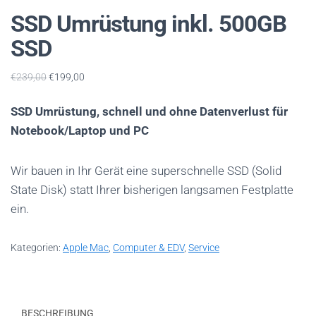
C
SSD Umrüstung inkl. 500GB
H
A
SSD
L
T
Ursprünglicher
Aktueller
€
239,00
€
199,00
Preis
Preis
E
war:
ist:
SSD Umrüstung, schnell und ohne Datenverlust für
N
€239,00
€199,00.
Notebook/Laptop und PC
Wir bauen in Ihr Gerät eine superschnelle SSD (Solid
State Disk) statt Ihrer bisherigen langsamen Festplatte
ein.
Kategorien:
Apple Mac
,
Computer & EDV
,
Service
BESCHREIBUNG