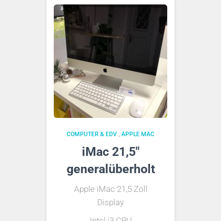
COMPUTER & EDV
,
APPLE MAC
iMac 21,5″
generalüberholt
Apple iMac 21,5 Zoll
Display
Intel i3 CPU