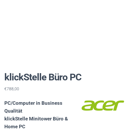
C
H
A
L
T
E
N
klickStelle Büro PC
€
788,00
PC/Computer in Business
Qualität
klickStelle Minitower Büro &
Home PC