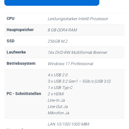
CPU
Leistungsstarker Intel© Prozessor
Hauptspeicher
8 GB DDR4 RAM
SSD
256GB M.2
Laufwerke
16x DVD-RW Multiformat Brenner
Betriebssystem
Windows 11 Professional
4 x USB 2.0
3 x USB 3.2 Gen1 – 5Gb/s (USB 3.0)
1 x USB Typ-C
PC - Schnittstellen
2 x HDMI
Line-In Ja
Line-Out Ja
Mikrofon Ja
LAN 10/100/1000 MBit