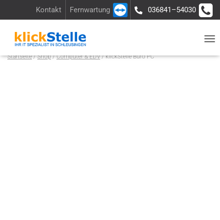
Kontakt
Fernwartung
036841–54030
Über uns
Ladengeschäft
Anfrage
N
Startseite
/
Shop
/
Computer & EDV
/ klickStelle Büro PC
A
V
I
G
A
T
I
O
N
U
M
S