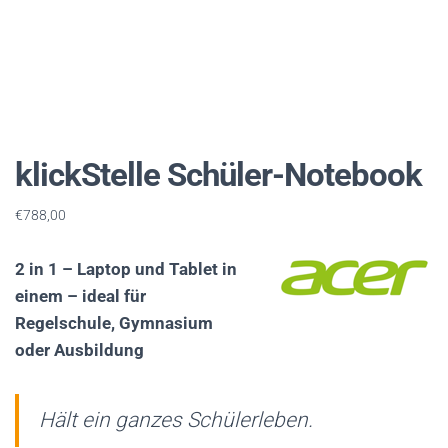
C
H
A
L
T
E
N
klickStelle Schüler-Notebook
€
788,00
2 in 1 – Laptop und Tablet in
einem – ideal für
Regelschule, Gymnasium
oder Ausbildung
Hält ein ganzes Schülerleben.