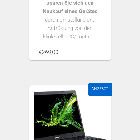
sparen Sie sich den
Neukauf eines Gerätes
durch Umstellung und
Aufrüstung von den
klickStelle PC/Laptop …
€
269,00
ANGEBOT!