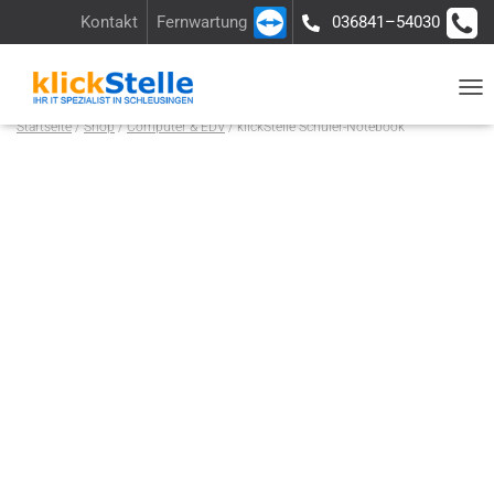
Kontakt
Fernwartung
036841–54030
Über uns
Ladengeschäft
Anfrage
N
Startseite
/
Shop
/
Computer & EDV
/ klickStelle Schüler-Notebook
A
V
I
G
A
T
I
O
N
U
M
S