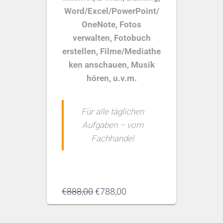
Word/Excel/PowerPoint/
OneNote, Fotos
verwalten, Fotobuch
erstellen, Filme/Mediathe
ken anschauen, Musik
hören, u.v.m.
Für alle täglichen
Aufgaben – vom
Fachhandel
Ursprünglicher
Aktueller
€
888,00
€
788,00
Preis
Preis
war:
ist:
€888,00
€788,00.