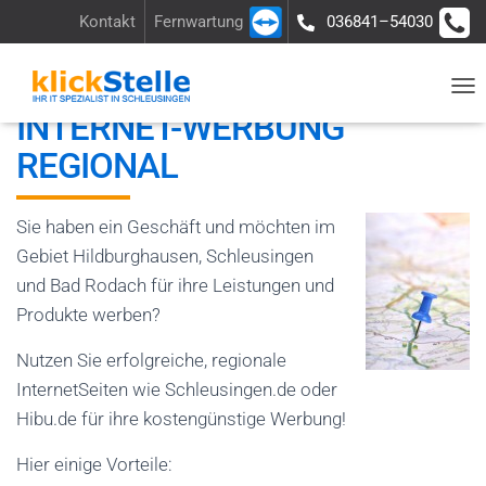
Kontakt
Fernwartung
036841–54030
Über uns
Ladengeschäft
Anfrage
N
INTERNET-WERBUNG
A
REGIONAL
V
I
G
Sie haben ein Geschäft und möchten im
A
Gebiet Hildburghausen, Schleusingen
T
und Bad Rodach für ihre Leistungen und
I
Produkte werben?
O
Nutzen Sie erfolgreiche, regionale
N
InternetSeiten wie Schleusingen.de oder
U
Hibu.de für ihre kostengünstige Werbung!
M
S
Hier einige Vorteile: