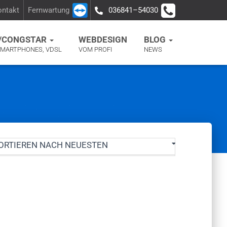
ontakt
Fernwartung
036841–54030
/CONGSTAR
WEBDESIGN
BLOG
SMARTPHONES, VDSL
VOM PROFI
NEWS