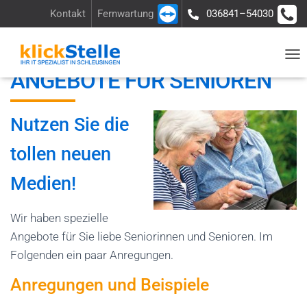
Kontakt
Fernwartung
036841–54030
Über uns
Ladengeschäft
Anfrage
N
ANGEBOTE FÜR SENIOREN
A
V
Nutzen Sie die
I
G
tollen neuen
A
T
Medien!
I
O
Wir haben spezielle
N
Angebote für Sie liebe Seniorinnen und Senioren. Im
U
Folgenden ein paar Anregungen.
M
Anregungen und Beispiele
S