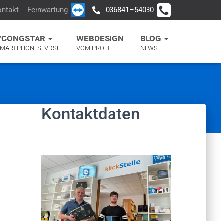
ontakt
Fernwartung
036841–54030
/CONGSTAR
WEBDESIGN
BLOG
SMARTPHONES, VDSL
VOM PROFI
NEWS
Kontaktdaten