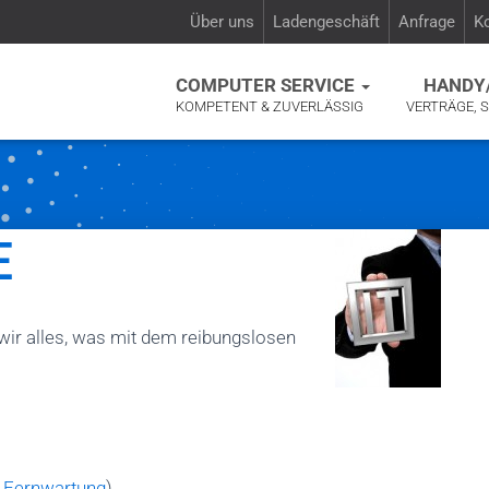
Über uns
Ladengeschäft
Anfrage
K
COMPUTER SERVICE
HANDY
KOMPETENT & ZUVERLÄSSIG
VERTRÄGE, 
E
wir alles, was mit dem reibungslosen
a
Fernwartung
)