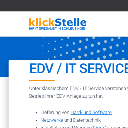
EDV / IT SERVIC
Unter klassischem EDV / IT Service verstehen 
Betrieb Ihrer EDV-Anlage zu tun hat.
Lieferung von
Hard- und Software
Netzwerke
und Datentechnik
Installation und Wartung (
Vor-Ort
oder vi