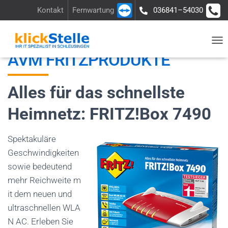
Kontakt
Fernwartung
036841–54030
Über uns
Ladengeschäft
Anfrage
N
AVM FRITZPRODUKTE
A
V
Alles für das schnellste
I
G
Heimnetz: FRITZ!Box 7490
A
T
Spektakuläre
I
Geschwindigkeiten
O
sowie bedeutend
N
mehr Reichweite m
U
it dem neuen und
M
ultraschnellen WLA
S
N AC. Erleben Sie